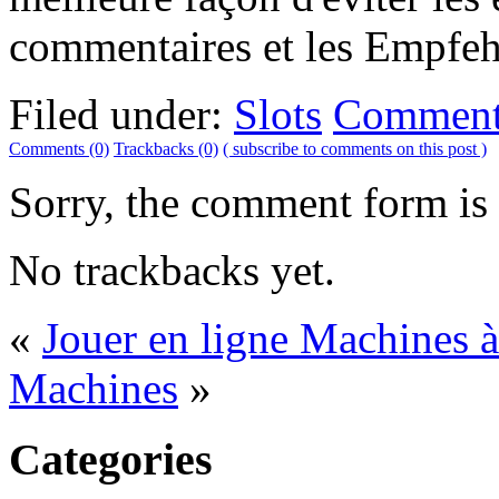
commentaires et les Empfeh
Filed under:
Slots
Comment
Comments (0)
Trackbacks (0)
( subscribe to comments on this post )
Sorry, the comment form is c
No trackbacks yet.
«
Jouer en ligne Machines à
Machines
»
Categories