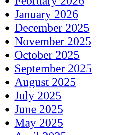
February 2026
January 2026
December 2025
November 2025
October 2025
September 2025
August 2025
July 2025
June 2025
May 2025