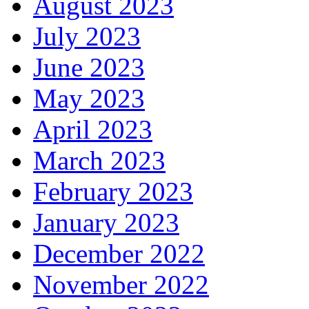
August 2023
July 2023
June 2023
May 2023
April 2023
March 2023
February 2023
January 2023
December 2022
November 2022