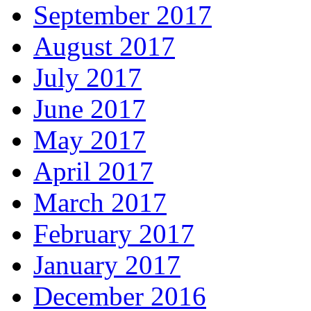
September 2017
August 2017
July 2017
June 2017
May 2017
April 2017
March 2017
February 2017
January 2017
December 2016