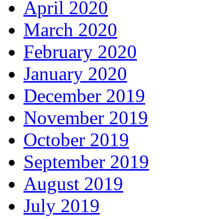
April 2020
March 2020
February 2020
January 2020
December 2019
November 2019
October 2019
September 2019
August 2019
July 2019