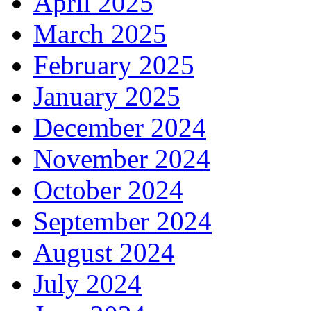
April 2025
March 2025
February 2025
January 2025
December 2024
November 2024
October 2024
September 2024
August 2024
July 2024