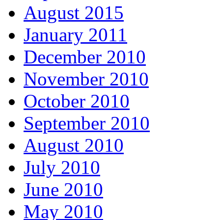
August 2015
January 2011
December 2010
November 2010
October 2010
September 2010
August 2010
July 2010
June 2010
May 2010