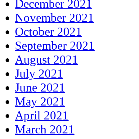
December 2021
November 2021
October 2021
September 2021
August 2021
July 2021
June 2021
May 2021
April 2021
March 2021