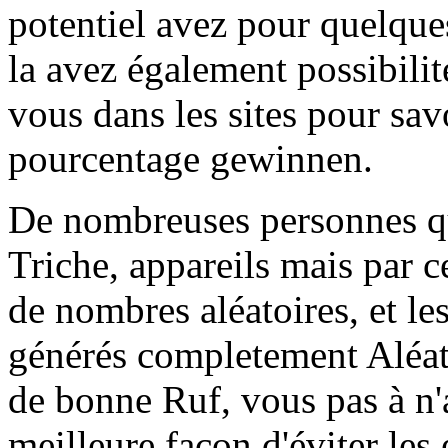
potentiel avez pour quelque
la avez également possibilité
vous dans les sites pour sav
pourcentage gewinnen.
De nombreuses personnes qu
Triche, appareils mais par c
de nombres aléatoires, et le
générés completement Aléatoi
de bonne Ruf, vous pas à n'
meilleure façon d'éviter les 