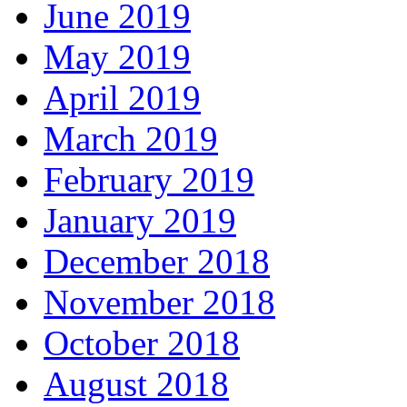
June 2019
May 2019
April 2019
March 2019
February 2019
January 2019
December 2018
November 2018
October 2018
August 2018