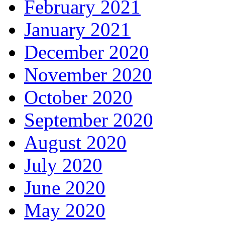
February 2021
January 2021
December 2020
November 2020
October 2020
September 2020
August 2020
July 2020
June 2020
May 2020