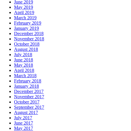
June 2019
May 2019
April 2019
March 2019
February 2019
January 2019
December 2018
November 2018
October 2018
August 2018
July 2018
June 2018
May 2018
April 2018
March 2018
February 2018
January 2018
December 2017
November 2017
October 2017
September 2017
August 2017
July 2017
June 2017
May 2017