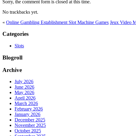
Sorry, the comment form is closed at this time.
No trackbacks yet.
«
Online Gambling Establishment Slot Machine Games
Jeux Video M
Categories
Slots
Blogroll
Archive
July 2026
June 2026
May 2026
April 2026
March 2026
February 2026
January 2026
December 2025
November 2025
October 2025