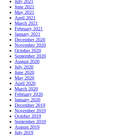
July 2021
June 2021
May 2021
April 2021
March 2021
February 2021
January 2021
December 2020
November 2020
October 2020
September 2020
August 2020
July 2020
June 2020
May 2020
April 2020
March 2020
February 2020
January 2020
December 2019
November 2019
October 2019
September 2019
August 2019
July 2019