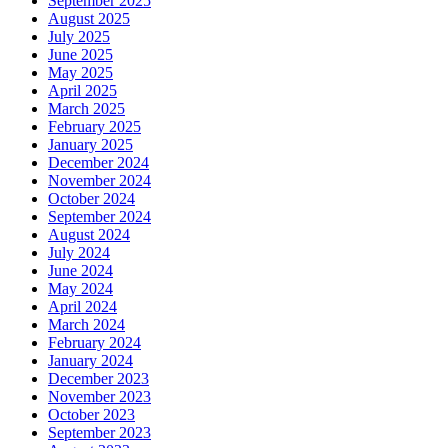
September 2025
August 2025
July 2025
June 2025
May 2025
April 2025
March 2025
February 2025
January 2025
December 2024
November 2024
October 2024
September 2024
August 2024
July 2024
June 2024
May 2024
April 2024
March 2024
February 2024
January 2024
December 2023
November 2023
October 2023
September 2023