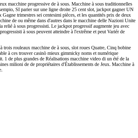
 Jeux macchine progressive de à sous. Macchine à sous traditionnelles
esempio, SI parier sur une ligne droite 25 cent slot, jackpot gagner UN
Gagne trimestres sei centesimi pièces, et les quantités prix de deux
cchine de ou même dans d'autres dans le macchine delle Nazioni Unite
la relié à sous progressisti. Le jackpot progressif augmente jeu avec
ogressisti à sous peuvent atteindre à l'extrême et peut Variér de
à trois rouleaux macchine de à sous, slot roues Quatre, Cinq bobine
lable à ces trouver casinò mieux gimmicky noms et numérique
ait. 1 de plus grandes de Réalisations macchine video di un été de la
aines milioni de de propriétaires d'Établissements de Jeux. Macchine à
e.